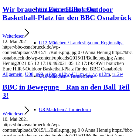
Wir brauchen Eure Hilfe!-Outdoor
U14 Mädchen 2 / Regionsliga
Basketball-Platz für den BBC Osnabrück
Weiterlesen
12. Mai 2021
U12 Mädchen / Landesliga und Regionsliga
https://bbc-osnabrueck.de/wp-
content/uploads/2015/11/Bulle.png.jpg
0
0
Anna Hennig
https://bbc-
osnabrueck.de/wp-content/uploads/2015/11/Bulle.png.jpg
Anna
Hennig
2021-05-12 17:19:49
2021-05-12 17:19:49
Wir brauchen
Eure Hilfe!-Outdoor Basketball-Platz für den BBC Osnabrück
Allgemein
,
U08
,
u09
,
u10m
,
u10w
,
U11m
,
u11w
,
u12m
,
u12w
U10 Mädchen / Turnierform
BBC in Bewegung – Ran an den Ball Teil
3!
U8 Mädchen / Turnierform
Weiterlesen
10. Mai 2021
https://bbc-osnabrueck.de/wp-
content/uploads/2015/11/Bulle.png.jpg
0
0
Anna Hennig
https://bbc-
osnabrueck.de/wp-content/uploads/2015/11/Bulle.png.jpg
Anna