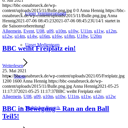
6. Juli 2021
https://bbc-osnabrueck.de/wp-
content/uploads/2015/11/Bulle.png.jpg
0
0
Anna Hennig
https://bbc-
Unser Vereinsvorstand
osnabrueck.de/wp-content/uploads/2015/11/Bulle.png.jpg
Anna
Hennig
2021-07-06 08:45:23
2021-07-06 08:45:23
U14/1 startet in
die Saisonvorbereitung!
Allgemein
,
Event
,
U08
,
u09
,
u10m
,
u10w
,
U11m
,
u11w
,
u12m
,
u12w
,
u14m
,
u14w
,
u16m
,
u16w
,
u18m
,
U18w
,
U20m
Unser Medienteam
BBC weiht Freiplatz ein!
Weiterlesen
25. Mai 2021
https://bbc-osnabrueck.de/wp-content/uploads/2021/05/Freiplatz.jpg
Teams
1200
1600
Anna Hennig
https://bbc-osnabrueck.de/wp-
content/uploads/2015/11/Bulle.png.jpg
Anna Hennig
2021-05-25
11:17:37
2021-05-25 11:17:37
BBC weiht Freiplatz ein!
Allgemein
,
U08
,
u09
,
u10m
,
u10w
,
U11m
,
u11w
,
u12m
,
u12w
BBC in Bewegung – Ran an den Ball
Weiblicher Bereich
Teil5!