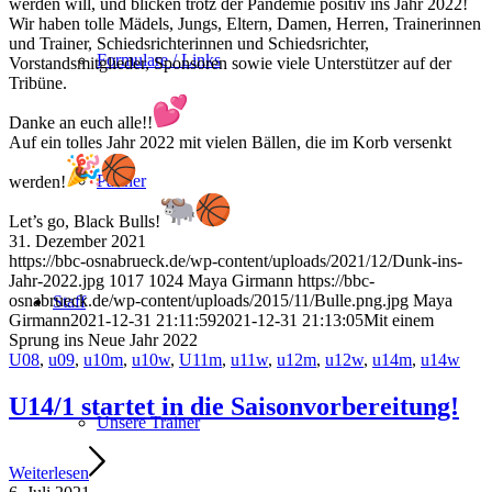
werden will, und blicken trotz der Pandemie positiv ins Jahr 2022!
Wir haben tolle Mädels, Jungs, Eltern, Damen, Herren, Trainerinnen
und Trainer, Schiedsrichterinnen und Schiedsrichter,
Formulare / Links
Vorstandsmitglieder, Sponsoren sowie viele Unterstützer auf der
Tribüne.
Danke an euch alle!!
Auf ein tolles Jahr 2022 mit vielen Bällen, die im Korb versenkt
Partner
werden!
Let’s go, Black Bulls!
31. Dezember 2021
https://bbc-osnabrueck.de/wp-content/uploads/2021/12/Dunk-ins-
Jahr-2022.jpg
1017
1024
Maya Girmann
https://bbc-
osnabrueck.de/wp-content/uploads/2015/11/Bulle.png.jpg
Maya
Staff
Girmann
2021-12-31 21:11:59
2021-12-31 21:13:05
Mit einem
Sprung ins Neue Jahr 2022
U08
,
u09
,
u10m
,
u10w
,
U11m
,
u11w
,
u12m
,
u12w
,
u14m
,
u14w
U14/1 startet in die Saisonvorbereitung!
Unsere Trainer
Weiterlesen