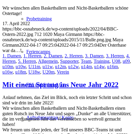
Wir wünschen allen Basketballern und Nicht-Basketballern schöne
Ostertage!
Probetraining
17. April 2022
https://bbc-osnabrueck.de/wp-content/uploads/2022/04/BBC-
Ostern-2022.jpg
712
1020
Maya Girmann
https://bbc-
osnabrueck.de/wp-content/uploads/2015/11/Bulle.png.jpg
Maya
Girmann
2022-04-17 09:25:04
2022-04-17 09:25:04
Der Osterhase
war da…!
Feriencamps
1. Damen
,
1. Herren
,
2. Damen
,
2. Herren
,
3. Damen
,
3. Herren
,
4.
Herren
,
5. Herren
,
Allgemein
,
Supporter
,
Team
,
Training
,
U08
,
u09
,
u10m
,
u10w
,
U11m
,
u11w
,
u12m
,
u12w
,
u14m
,
u14w
,
u16m
,
u16w
,
u18m
,
U18w
,
U20m
,
Verein
Mit einem Sprung ins Neue Jahr 2022
FSJ und Schul-AGs
Anlauf nehmen, das Ziel im Blick, noch ein letzter Schritt und schon
sind wir drin im Jahr 2022!
Wir wünschen allen Basketballern und Nicht-Basketballern einen
guten Rutsch ins Neue Jahr und sagen „Dunke“ an alle Unterstützer,
Aufnahmeantrag / Konto
die im vergangenen Jahr das Vereinsleben so wertvoll gemacht
haben!
Wir freuen uns über jeden, der Teil unseres BBC-Teams ist und