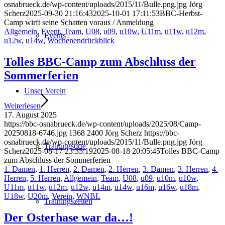
osnabrueck.de/wp-content/uploads/2015/11/Bulle.png.jpg
Jörg
Scherz
2025-09-30 21:16:43
2025-10-01 17:11:53
BBC-Herbst-
Camp wirft seine Schatten voraus / Anmeldung
Allgemein
,
Event
,
Team
,
U08
,
u09
,
u10w
,
U11m
,
u11w
,
u12m
,
Events
u12w
,
u14w
,
Wochenendrückblick
Tolles BBC-Camp zum Abschluss der
Sommerferien
Unser Verein
Weiterlesen
17. August 2025
https://bbc-osnabrueck.de/wp-content/uploads/2025/08/Camp-
20250818-6746.jpg
1368
2400
Jörg Scherz
https://bbc-
osnabrueck.de/wp-content/uploads/2015/11/Bulle.png.jpg
Jörg
Trainingsorte
Scherz
2025-08-17 23:35:19
2025-08-18 20:05:45
Tolles BBC-Camp
zum Abschluss der Sommerferien
1. Damen
,
1. Herren
,
2. Damen
,
2. Herren
,
3. Damen
,
3. Herren
,
4.
Herren
,
5. Herren
,
Allgemein
,
Team
,
U08
,
u09
,
u10m
,
u10w
,
U11m
,
u11w
,
u12m
,
u12w
,
u14m
,
u14w
,
u16m
,
u16w
,
u18m
,
U18w
,
U20m
,
Verein
,
WNBL
Trainingszeiten
Der Osterhase war da…!