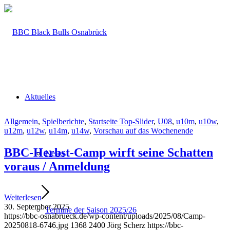
Aktuelles
Allgemein
,
Spielberichte
,
Startseite Top-Slider
,
U08
,
u10m
,
u10w
,
u12m
,
u12w
,
u14m
,
u14w
,
Vorschau auf das Wochenende
BBC-Herbst-Camp wirft seine Schatten
News
voraus / Anmeldung
Weiterlesen
30. September 2025
Termine der Saison 2025/26
https://bbc-osnabrueck.de/wp-content/uploads/2025/08/Camp-
20250818-6746.jpg
1368
2400
Jörg Scherz
https://bbc-