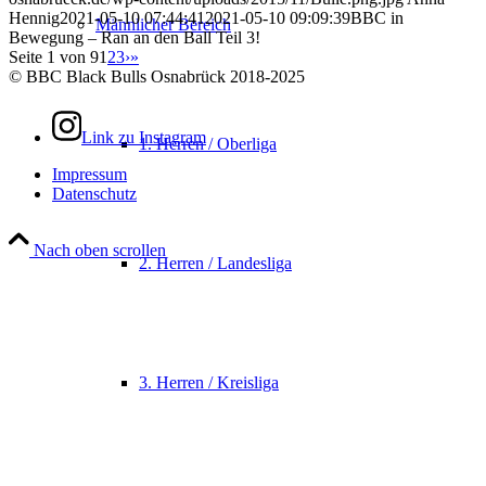
Hennig
2021-05-10 07:44:41
2021-05-10 09:09:39
BBC in
Männlicher Bereich
Bewegung – Ran an den Ball Teil 3!
Seite 1 von 9
1
2
3
›
»
© BBC Black Bulls Osnabrück 2018-2025
Link zu Instagram
1. Herren / Oberliga
Impressum
Datenschutz
Nach oben scrollen
2. Herren / Landesliga
3. Herren / Kreisliga