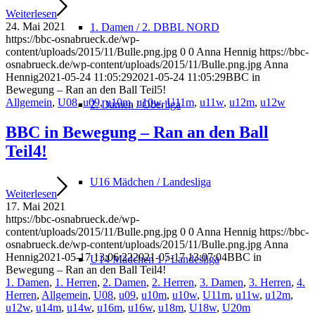
Weiterlesen
24. Mai 2021
1. Damen / 2. DBBL NORD
https://bbc-osnabrueck.de/wp-
content/uploads/2015/11/Bulle.png.jpg
0
0
Anna Hennig
https://bbc-
osnabrueck.de/wp-content/uploads/2015/11/Bulle.png.jpg
Anna
Hennig
2021-05-24 11:05:29
2021-05-24 11:05:29
BBC in
Bewegung – Ran an den Ball Teil5!
Allgemein
,
U08
,
u09
,
u10m
,
u10w
,
U11m
,
u11w
,
u12m
,
u12w
2. Damen / Oberliga
BBC in Bewegung – Ran an den Ball
Teil4!
U16 Mädchen / Landesliga
Weiterlesen
17. Mai 2021
https://bbc-osnabrueck.de/wp-
content/uploads/2015/11/Bulle.png.jpg
0
0
Anna Hennig
https://bbc-
osnabrueck.de/wp-content/uploads/2015/11/Bulle.png.jpg
Anna
Hennig
2021-05-17 13:06:22
2021-05-17 13:07:04
BBC in
U14 Mädchen 1 / Landesliga
Bewegung – Ran an den Ball Teil4!
1. Damen
,
1. Herren
,
2. Damen
,
2. Herren
,
3. Damen
,
3. Herren
,
4.
Herren
,
Allgemein
,
U08
,
u09
,
u10m
,
u10w
,
U11m
,
u11w
,
u12m
,
u12w
,
u14m
,
u14w
,
u16m
,
u16w
,
u18m
,
U18w
,
U20m