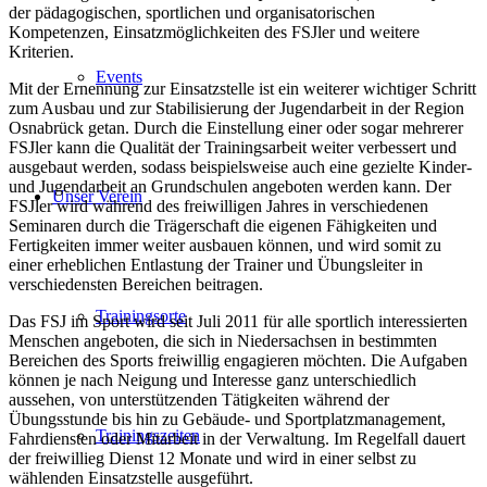
der pädagogischen, sportlichen und organisatorischen
Kompetenzen, Einsatzmöglichkeiten des FSJler und weitere
Kriterien.
Events
Mit der Ernennung zur Einsatzstelle ist ein weiterer wichtiger Schritt
zum Ausbau und zur Stabilisierung der Jugendarbeit in der Region
Osnabrück getan. Durch die Einstellung einer oder sogar mehrerer
FSJler kann die Qualität der Trainingsarbeit weiter verbessert und
ausgebaut werden, sodass beispielsweise auch eine gezielte Kinder-
und Jugendarbeit an Grundschulen angeboten werden kann. Der
Unser Verein
FSJler wird während des freiwilligen Jahres in verschiedenen
Seminaren durch die Trägerschaft die eigenen Fähigkeiten und
Fertigkeiten immer weiter ausbauen können, und wird somit zu
einer erheblichen Entlastung der Trainer und Übungsleiter in
verschiedensten Bereichen beitragen.
Trainingsorte
Das FSJ im Sport wird seit Juli 2011 für alle sportlich interessierten
Menschen angeboten, die sich in Niedersachsen in bestimmten
Bereichen des Sports freiwillig engagieren möchten. Die Aufgaben
können je nach Neigung und Interesse ganz unterschiedlich
aussehen, von unterstützenden Tätigkeiten während der
Übungsstunde bis hin zu Gebäude- und Sportplatzmanagement,
Trainingszeiten
Fahrdiensten oder Mitarbeit in der Verwaltung. Im Regelfall dauert
der freiwillieg Dienst 12 Monate und wird in einer selbst zu
wählenden Einsatzstelle ausgeführt.