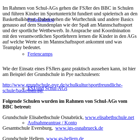
Im Rahmen von Schul-AGs gehen die FSJler des BBC in Schulen
und führen Kinder im Sportunterricht fundiert und spielerisch an den
Basketball heran. Dabei stehen die Wurftechnik und andere Basics
Probetraining
genauso auf dem Stundenplan wie der Spaß am Mannschaftssport
und der sportliche Wettbewerb. In Ansprache und Koordnination
mit den verantwortlichen Sportlehrern lernen die Kinder in den AGs
auf welche Werte es im Mannschaftssport ankommt und was
Teamplay bedeutet.
Feriencamps
Wie der Einsatz eines FSJlers ganz praktisch aussehen kann, ist hier
am Beispiel der Grundschule in Pye nachzulesen:
http://www.grundschule-pye.de/schulkultur/sportfreundliche-
FSJ und Schul-AGs
schule/basketball-ag/
Folgende Schulen wurden im Rahmen von Schul-AGs vom
BBC
betreut:
Grundschule Elisabethschule Osnabrück,
www.elisabethschule.net
Aufnahmeantrag / Konto
Gesamtschule Eversburg,
www.igs-osnabrueck.de
Grundschule Hellern,
www.gs-hellern.de