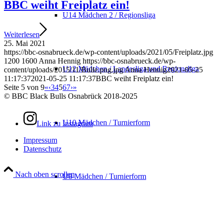
BBC weiht Freiplatz ein!
U14 Mädchen 2 / Regionsliga
Weiterlesen
25. Mai 2021
https://bbc-osnabrueck.de/wp-content/uploads/2021/05/Freiplatz.jpg
1200
1600
Anna Hennig
https://bbc-osnabrueck.de/wp-
U12 Mädchen / Landesliga und Regionsliga
content/uploads/2015/11/Bulle.png.jpg
Anna Hennig
2021-05-25
11:17:37
2021-05-25 11:17:37
BBC weiht Freiplatz ein!
Seite 5 von 9
«
‹
3
4
5
6
7
›
»
© BBC Black Bulls Osnabrück 2018-2025
U10 Mädchen / Turnierform
Link zu Instagram
Impressum
Datenschutz
Nach oben scrollen
U8 Mädchen / Turnierform