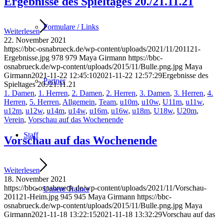
Ergebnisse des Spieltages 20./21.11.21
Formulare / Links
Weiterlesen
22. November 2021
https://bbc-osnabrueck.de/wp-content/uploads/2021/11/201121-
Ergebnisse.jpg
978
979
Maya Girmann
https://bbc-
osnabrueck.de/wp-content/uploads/2015/11/Bulle.png.jpg
Maya
Girmann
2021-11-22 12:45:10
2021-11-22 12:57:29
Ergebnisse des
Partner
Spieltages 20./21.11.21
1. Damen
,
1. Herren
,
2. Damen
,
2. Herren
,
3. Damen
,
3. Herren
,
4.
Herren
,
5. Herren
,
Allgemein
,
Team
,
u10m
,
u10w
,
U11m
,
u11w
,
u12m
,
u12w
,
u14m
,
u14w
,
u16m
,
u16w
,
u18m
,
U18w
,
U20m
,
Verein
,
Vorschau auf das Wochenende
Staff
Vorschau auf das Wochenende
Weiterlesen
18. November 2021
https://bbc-osnabrueck.de/wp-content/uploads/2021/11/Vorschau-
Unsere Trainer
201121-Heim.jpg
945
945
Maya Girmann
https://bbc-
osnabrueck.de/wp-content/uploads/2015/11/Bulle.png.jpg
Maya
Girmann
2021-11-18 13:22:15
2021-11-18 13:32:29
Vorschau auf das