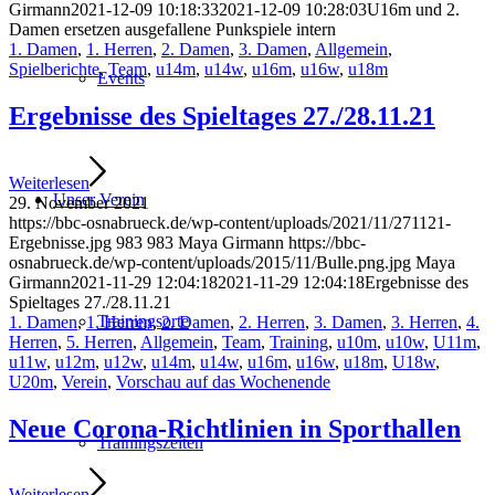
Girmann
2021-12-09 10:18:33
2021-12-09 10:28:03
U16m und 2.
Damen ersetzen ausgefallene Punkspiele intern
1. Damen
,
1. Herren
,
2. Damen
,
3. Damen
,
Allgemein
,
Spielberichte
,
Team
,
u14m
,
u14w
,
u16m
,
u16w
,
u18m
Events
Ergebnisse des Spieltages 27./28.11.21
Weiterlesen
Unser Verein
29. November 2021
https://bbc-osnabrueck.de/wp-content/uploads/2021/11/271121-
Ergebnisse.jpg
983
983
Maya Girmann
https://bbc-
osnabrueck.de/wp-content/uploads/2015/11/Bulle.png.jpg
Maya
Girmann
2021-11-29 12:04:18
2021-11-29 12:04:18
Ergebnisse des
Spieltages 27./28.11.21
Trainingsorte
1. Damen
,
1. Herren
,
2. Damen
,
2. Herren
,
3. Damen
,
3. Herren
,
4.
Herren
,
5. Herren
,
Allgemein
,
Team
,
Training
,
u10m
,
u10w
,
U11m
,
u11w
,
u12m
,
u12w
,
u14m
,
u14w
,
u16m
,
u16w
,
u18m
,
U18w
,
U20m
,
Verein
,
Vorschau auf das Wochenende
Neue Corona-Richtlinien in Sporthallen
Trainingszeiten
Weiterlesen