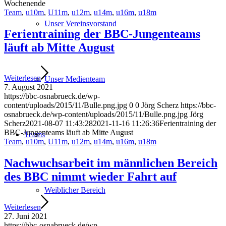
Wochenende
Team
,
u10m
,
U11m
,
u12m
,
u14m
,
u16m
,
u18m
Unser Vereinsvorstand
Ferientraining der BBC-Jungenteams
läuft ab Mitte August
Weiterlesen
Unser Medienteam
7. August 2021
https://bbc-osnabrueck.de/wp-
content/uploads/2015/11/Bulle.png.jpg
0
0
Jörg Scherz
https://bbc-
osnabrueck.de/wp-content/uploads/2015/11/Bulle.png.jpg
Jörg
Scherz
2021-08-07 11:43:28
2021-11-16 11:26:36
Ferientraining der
BBC-Jungenteams läuft ab Mitte August
Teams
Team
,
u10m
,
U11m
,
u12m
,
u14m
,
u16m
,
u18m
Nachwuchsarbeit im männlichen Bereich
des BBC nimmt wieder Fahrt auf
Weiblicher Bereich
Weiterlesen
27. Juni 2021
https://bbc-osnabrueck.de/wp-