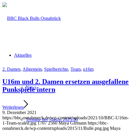
Aktuelles
2. Damen
,
Allgemein
,
Spielberichte
,
Team
,
u16m
U16m und 2. Damen ersetzen ausgefallene
News
Punkspiele intern
Weiterlesen
9. Dezember 2021
https://bbc-osnabrueck.de/wp-content/uploads/2021/10/BBC-U16m-
Termine der Saison 2025/26
1-Team-scaled.jpg
1707
2560
Maya Girmann
https://bbc-
osnabrueck.de/wp-content/uploads/2015/11/Bulle.png.jpg
Maya