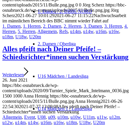
content/uploads/2015/11/Bulle.png.jpg
0
0
Jörg Scherz
https://bbc-
osnabrueck.de/wp-content/uploads/2015/11/Bulle.png.jpg
Jörg
1. Damen / 2. DBBL NORD
Scherz
2021-06-27 10:01:29
2021-06-27 11:15:22
Nachwuchsarbeit
im männlichen Bereich des BBC nimmt wieder Fahrt auf
1. Damen
,
1. Herren
,
2. Damen
,
2. Herren
,
3. Damen
,
3. Herren
,
4.
Herren
,
5. Herren
,
Allgemein
,
Refs
,
u14m
,
u14w
,
u16m
,
u16w
,
u18m
,
U18w
,
U20m
2. Damen / Oberliga
Alles pfeift nach Deiner Pfeife! –
Schiedsrichter*innen suchen Verstärkung
Weiterlesen
U16 Mädchen / Landesliga
26. Juni 2021
https://bbc-osnabrueck.de/wp-
content/uploads/2020/09/Turnier_Spiele_Mark_Intelmann_0036.jpg
1500
1000
Anna Hennig
https://bbc-osnabrueck.de/wp-
content/uploads/2015/11/Bulle.png.jpg
Anna Hennig
2021-06-26
22:54:30
2021-07-27 13:09:08
Alles pfeift nach Deiner Pfeife! –
U14 Mädchen 1 / Landesliga
Schiedsrichter*innen suchen Verstärkung
Allgemein
,
Event
,
U08
,
u09
,
u10m
,
u10w
,
U11m
,
u11w
,
u12m
,
u12w
,
u14m
,
u14w
,
u16m
,
u16w
,
u18m
,
U18w
,
U20m