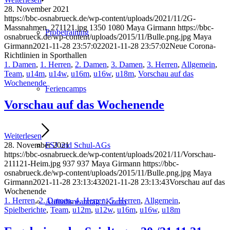
28. November 2021
https://bbc-osnabrueck.de/wp-content/uploads/2021/11/2G-
Massnahmen_271121.jpg
1350
1080
Maya Girmann
https://bbc-
Probetraining
osnabrueck.de/wp-content/uploads/2015/11/Bulle.png.jpg
Maya
Girmann
2021-11-28 23:57:02
2021-11-28 23:57:02
Neue Corona-
Richtlinien in Sporthallen
1. Damen
,
1. Herren
,
2. Damen
,
3. Damen
,
3. Herren
,
Allgemein
,
Team
,
u14m
,
u14w
,
u16m
,
u16w
,
u18m
,
Vorschau auf das
Wochenende
Feriencamps
Vorschau auf das Wochenende
Weiterlesen
FSJ und Schul-AGs
28. November 2021
https://bbc-osnabrueck.de/wp-content/uploads/2021/11/Vorschau-
211121-Heim.jpg
937
937
Maya Girmann
https://bbc-
osnabrueck.de/wp-content/uploads/2015/11/Bulle.png.jpg
Maya
Girmann
2021-11-28 23:13:43
2021-11-28 23:13:43
Vorschau auf das
Wochenende
1. Herren
,
2. Damen
,
4. Herren
,
5. Herren
,
Allgemein
,
Aufnahmeantrag / Konto
Spielberichte
,
Team
,
u12m
,
u12w
,
u16m
,
u16w
,
u18m