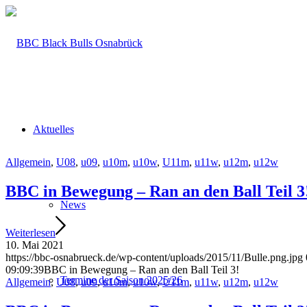
Aktuelles
Allgemein
,
U08
,
u09
,
u10m
,
u10w
,
U11m
,
u11w
,
u12m
,
u12w
BBC in Bewegung – Ran an den Ball Teil 3
News
Weiterlesen
10. Mai 2021
https://bbc-osnabrueck.de/wp-content/uploads/2015/11/Bulle.png.jpg
09:09:39
BBC in Bewegung – Ran an den Ball Teil 3!
Termine der Saison 2025/26
Allgemein
,
U08
,
u09
,
u10m
,
u10w
,
U11m
,
u11w
,
u12m
,
u12w