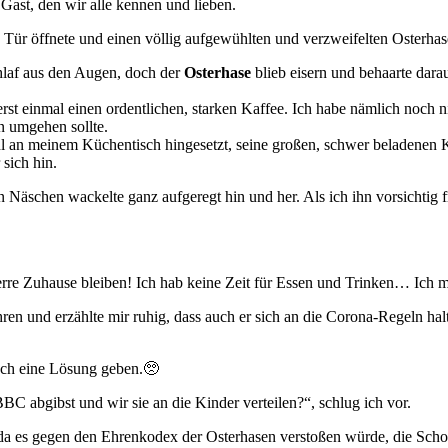
ast, den wir alle kennen und lieben.
ie Tür öffnete und einen völlig aufgewühlten und verzweifelten Osterha
chlaf aus den Augen, doch der
Osterhase
blieb eisern und behaarte darau
 erst einmal einen ordentlichen, starken Kaffee. Ich habe nämlich noc
n umgehen sollte.
n Stuhl an meinem Küchentisch hingesetzt, seine großen, schwer beladene
sich hin.
Näschen wackelte ganz aufgeregt hin und her. Als ich ihn vorsichtig fr
rre Zuhause bleiben! Ich hab keine Zeit für Essen und Trinken… Ich m
e Ohren und erzählte mir ruhig, dass auch er sich an die Corona-Regeln h
doch eine Lösung geben.🥺
abgibst und wir sie an die Kinder verteilen?“, schlug ich vor.
ge, da es gegen den Ehrenkodex der Osterhasen verstoßen würde, die Sc