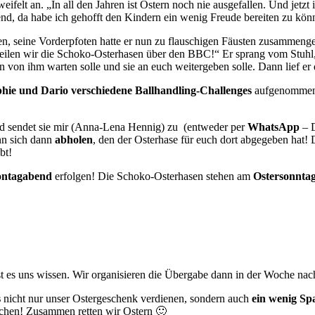
felt an. „In all den Jahren ist Ostern noch nie ausgefallen. Und jetz
end, da habe ich gehofft den Kindern ein wenig Freude bereiten zu kö
en, seine Vorderpfoten hatte er nun zu flauschigen Fäusten zusammenge
eilen wir die Schoko-Osterhasen über den BBC!“ Er sprang vom Stuhl,
nen von ihm warten solle und sie an euch weitergeben solle. Dann lief er
hie und Dario verschiedene Ballhandling-Challenges
aufgenommen h
nd sendet sie mir (Anna-Lena Hennig) zu (entweder per
WhatsApp
– D
ann sich dann
abholen
, den der Osterhase für euch dort abgegeben hat
bt!
montagabend
erfolgen! Die Schoko-Osterhasen stehen am
Ostersonnta
st es uns wissen. Wir organisieren die Übergabe dann in der Woche nac
s
nicht nur unser Ostergeschenk verdienen, sondern auch
ein wenig Sp
 machen! Zusammen retten wir Ostern 🙂