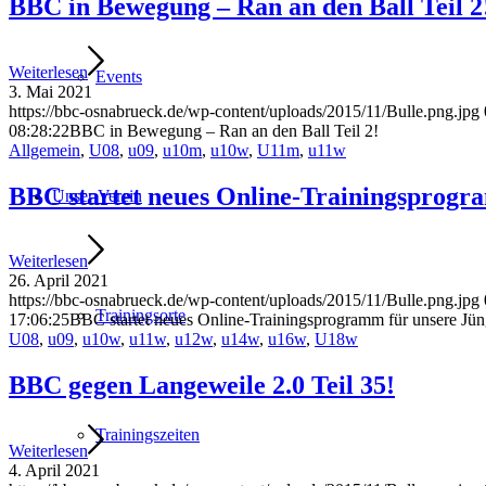
BBC in Bewegung – Ran an den Ball Teil 2
Weiterlesen
Events
3. Mai 2021
https://bbc-osnabrueck.de/wp-content/uploads/2015/11/Bulle.png.jpg
08:28:22
BBC in Bewegung – Ran an den Ball Teil 2!
Allgemein
,
U08
,
u09
,
u10m
,
u10w
,
U11m
,
u11w
BBC startet neues Online-Trainingsprogr
Unser Verein
Weiterlesen
26. April 2021
https://bbc-osnabrueck.de/wp-content/uploads/2015/11/Bulle.png.jpg
Trainingsorte
17:06:25
BBC startet neues Online-Trainingsprogramm für unsere Jün
U08
,
u09
,
u10w
,
u11w
,
u12w
,
u14w
,
u16w
,
U18w
BBC gegen Langeweile 2.0 Teil 35!
Trainingszeiten
Weiterlesen
4. April 2021