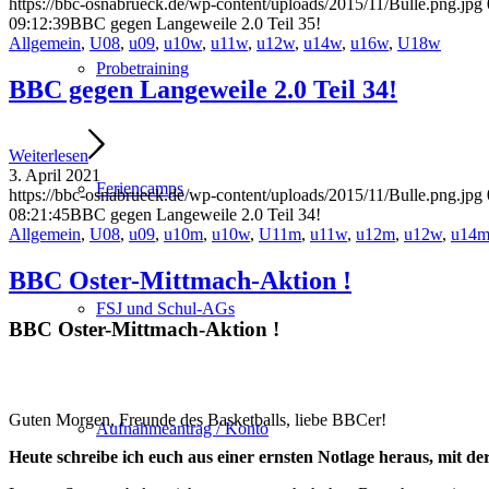
https://bbc-osnabrueck.de/wp-content/uploads/2015/11/Bulle.png.jpg
09:12:39
BBC gegen Langeweile 2.0 Teil 35!
Allgemein
,
U08
,
u09
,
u10w
,
u11w
,
u12w
,
u14w
,
u16w
,
U18w
Probetraining
BBC gegen Langeweile 2.0 Teil 34!
Weiterlesen
3. April 2021
Feriencamps
https://bbc-osnabrueck.de/wp-content/uploads/2015/11/Bulle.png.jpg
08:21:45
BBC gegen Langeweile 2.0 Teil 34!
Allgemein
,
U08
,
u09
,
u10m
,
u10w
,
U11m
,
u11w
,
u12m
,
u12w
,
u14
BBC Oster-Mittmach-Aktion !
FSJ und Schul-AGs
BBC Oster-Mittmach-Aktion !
Guten Morgen, Freunde des Basketballs, liebe BBCer!
Aufnahmeantrag / Konto
Heute schreibe ich euch aus einer ernsten Notlage heraus, mit der