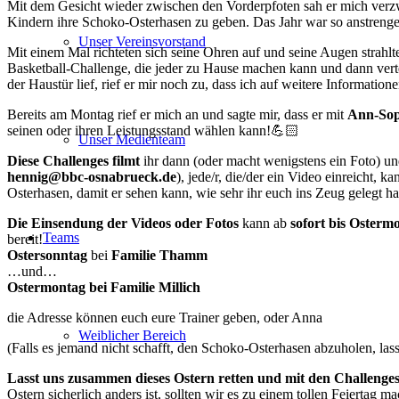
Mit dem Gesicht wieder zwischen den Vorderpfoten sah er mich verzwei
Kindern ihre Schoko-Osterhasen zu geben. Das Jahr war so anstreng
Unser Vereinsvorstand
Mit einem Mal richteten sich seine Ohren auf und seine Augen strahlt
Basketball-Challenge, die jeder zu Hause machen kann und dann vert
der Haustür lief, rief er mir noch zu, dass ich auf weitere Informatio
Bereits am Montag rief er mich an und sagte mir, dass er mit
Ann-Sop
seinen oder ihren Leistungsstand wählen kann!💪🏻
Unser Medienteam
Diese Challenges filmt
ihr dann (oder macht wenigstens ein Foto) u
hennig@bbc-osnabrueck.de
), jede/r, die/der ein Video einreicht, k
Osterhasen, damit er sehen kann, wie sehr ihr euch ins Zeug gelegt ha
Die Einsendung der Videos oder Fotos
kann ab
sofort bis Oster
Teams
bereit!
Ostersonntag
bei
Familie Thamm
…und…
Ostermontag bei Familie Millich
die Adresse können euch eure Trainer geben, oder Anna
Weiblicher Bereich
(Falls es jemand nicht schafft, den Schoko-Osterhasen abzuholen, las
Lasst uns zusammen dieses Ostern retten und mit den Challenge
Ostern sicherlich anders ist, sollten wir es zu einem tollen Feiertag