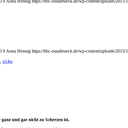
0
0
Anna Hennig
https://bbc-osnabrueck.de/wp-content/uploads/2015/1
0
0
Anna Hennig
https://bbc-osnabrueck.de/wp-content/uploads/2015/1
m
,
u14w
 ganz und gar nicht zu Scherzen ist.