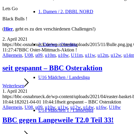
Lets Go
1. Damen / 2. DBBL NORD
Black Bulls !
(
Hier
, geht es zu den verschiedenen Challenges!)
2. April 2021
https://bbc-osnabrueck.de/wp-content/uploads/2015/11/Bulle.png.jpg
2. Damen / Oberliga
11:27:47
BBC Oster-Mittmach-Aktion !
Allgemein
,
U08
,
u09
,
u10m
,
u10w
,
U11m
,
u11w
,
u12m
,
u12w
,
u14
seit gespannt – BBC Osteraktion
U16 Mädchen / Landesliga
Weiterlesen
1. April 2021
https://bbc-osnabrueck.de/wp-content/uploads/2021/04/easter-basket-b
10:44:18
2021-04-01 10:44:18
seit gespannt – BBC Osteraktion
Allgemein
,
U08
,
u09
,
u10w
,
u11w
,
u12w
,
u14w
,
u16w
,
U18w
U14 Mädchen 1 / Landesliga
BBC gegen Langeweile T2.0 Teil 33!