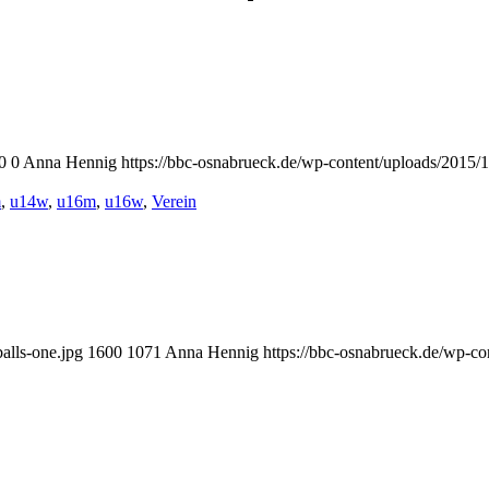
0
0
Anna Hennig
https://bbc-osnabrueck.de/wp-content/uploads/2015/1
m
,
u14w
,
u16m
,
u16w
,
Verein
alls-one.jpg
1600
1071
Anna Hennig
https://bbc-osnabrueck.de/wp-co