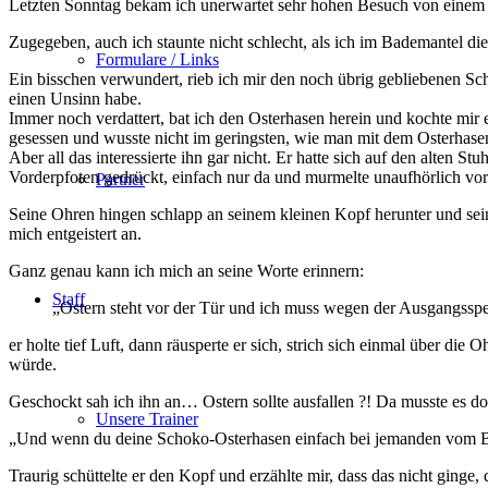
Letzten Sonntag bekam ich unerwartet sehr hohen Besuch von einem G
Zugegeben, auch ich staunte nicht schlecht, als ich im Bademantel d
Formulare / Links
Ein bisschen verwundert, rieb ich mir den noch übrig gebliebenen S
einen Unsinn habe.
Immer noch verdattert, bat ich den Osterhasen herein und kochte mir
gesessen und wusste nicht im geringsten, wie man mit dem Osterhase
Aber all das interessierte ihn gar nicht. Er hatte sich auf den alte
Vorderpfoten gedrückt, einfach nur da und murmelte unaufhörlich vor 
Partner
Seine Ohren hingen schlapp an seinem kleinen Kopf herunter und sein 
mich entgeistert an.
Ganz genau kann ich mich an seine Worte erinnern:
Staff
„Ostern steht vor der Tür und ich muss wegen der Ausgangsspe
er holte tief Luft, dann räusperte er sich, strich sich einmal über di
würde.
Geschockt sah ich ihn an… Ostern sollte ausfallen ?! Da musste es 
Unsere Trainer
„Und wenn du deine Schoko-Osterhasen einfach bei jemanden vom BBC 
Traurig schüttelte er den Kopf und erzählte mir, dass das nicht gin