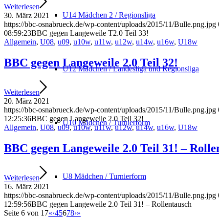
Weiterlesen
U14 Mädchen 2 / Regionsliga
30. März 2021
https://bbc-osnabrueck.de/wp-content/uploads/2015/11/Bulle.png.jpg
08:59:23
BBC gegen Langeweile T2.0 Teil 33!
Allgemein
,
U08
,
u09
,
u10w
,
u11w
,
u12w
,
u14w
,
u16w
,
U18w
BBC gegen Langeweile 2.0 Teil 32!
U12 Mädchen / Landesliga und Regionsliga
Weiterlesen
20. März 2021
https://bbc-osnabrueck.de/wp-content/uploads/2015/11/Bulle.png.jpg
12:25:36
BBC gegen Langeweile 2.0 Teil 32!
U10 Mädchen / Turnierform
Allgemein
,
U08
,
u09
,
u10w
,
u11w
,
u12w
,
u14w
,
u16w
,
U18w
BBC gegen Langeweile 2.0 Teil 31! – Rolle
U8 Mädchen / Turnierform
Weiterlesen
16. März 2021
https://bbc-osnabrueck.de/wp-content/uploads/2015/11/Bulle.png.jpg
12:59:56
BBC gegen Langeweile 2.0 Teil 31! – Rollentausch
Seite 6 von 17
«
‹
4
5
6
7
8
›
»