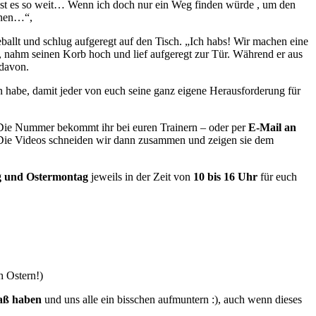
t ist es so weit… Wenn ich doch nur ein Weg finden würde , um den
nnen…“,
ballt und schlug aufgeregt auf den Tisch. „Ich habs! Wir machen eine
 nahm seinen Korb hoch und lief aufgeregt zur Tür. Während er aus
 davon.
abe, damit jeder von euch seine ganz eigene Herausforderung für
ie Nummer bekommt ihr bei euren Trainern – oder per
E-Mail an
! Die Videos schneiden wir dann zusammen und zeigen sie dem
g und Ostermontag
jeweils in der Zeit von
10 bis 16 Uhr
für euch
h Ostern!)
aß haben
und uns alle ein bisschen aufmuntern :), auch wenn dieses