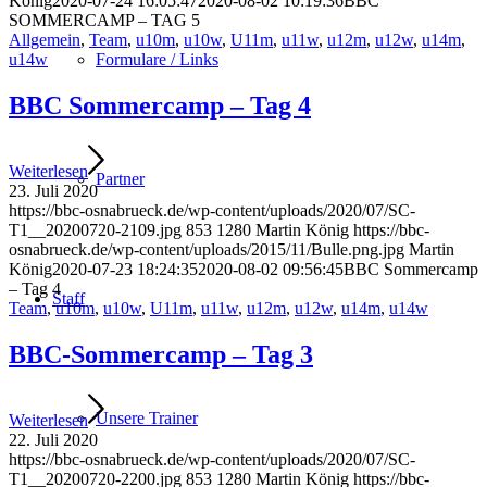
König
2020-07-24 16:05:47
2020-08-02 10:19:36
BBC
SOMMERCAMP – TAG 5
Allgemein
,
Team
,
u10m
,
u10w
,
U11m
,
u11w
,
u12m
,
u12w
,
u14m
,
Formulare / Links
u14w
BBC Sommercamp – Tag 4
Weiterlesen
Partner
23. Juli 2020
https://bbc-osnabrueck.de/wp-content/uploads/2020/07/SC-
T1__20200720-2109.jpg
853
1280
Martin König
https://bbc-
osnabrueck.de/wp-content/uploads/2015/11/Bulle.png.jpg
Martin
König
2020-07-23 18:24:35
2020-08-02 09:56:45
BBC Sommercamp
– Tag 4
Staff
Team
,
u10m
,
u10w
,
U11m
,
u11w
,
u12m
,
u12w
,
u14m
,
u14w
BBC-Sommercamp – Tag 3
Unsere Trainer
Weiterlesen
22. Juli 2020
https://bbc-osnabrueck.de/wp-content/uploads/2020/07/SC-
T1__20200720-2200.jpg
853
1280
Martin König
https://bbc-