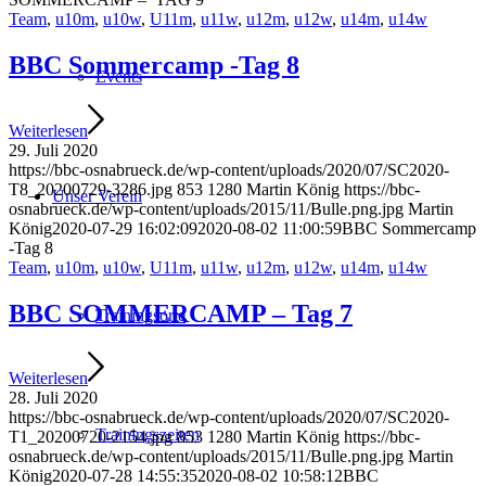
Team
,
u10m
,
u10w
,
U11m
,
u11w
,
u12m
,
u12w
,
u14m
,
u14w
BBC Sommercamp -Tag 8
Events
Weiterlesen
29. Juli 2020
https://bbc-osnabrueck.de/wp-content/uploads/2020/07/SC2020-
T8_20200729-3286.jpg
853
1280
Martin König
https://bbc-
Unser Verein
osnabrueck.de/wp-content/uploads/2015/11/Bulle.png.jpg
Martin
König
2020-07-29 16:02:09
2020-08-02 11:00:59
BBC Sommercamp
-Tag 8
Team
,
u10m
,
u10w
,
U11m
,
u11w
,
u12m
,
u12w
,
u14m
,
u14w
BBC SOMMERCAMP – Tag 7
Trainingsorte
Weiterlesen
28. Juli 2020
https://bbc-osnabrueck.de/wp-content/uploads/2020/07/SC2020-
Trainingszeiten
T1_20200720-2154.jpg
853
1280
Martin König
https://bbc-
osnabrueck.de/wp-content/uploads/2015/11/Bulle.png.jpg
Martin
König
2020-07-28 14:55:35
2020-08-02 10:58:12
BBC