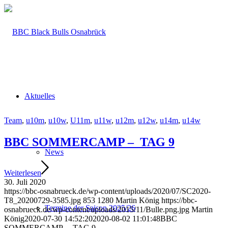
Aktuelles
Team
,
u10m
,
u10w
,
U11m
,
u11w
,
u12m
,
u12w
,
u14m
,
u14w
BBC SOMMERCAMP – TAG 9
News
Weiterlesen
30. Juli 2020
https://bbc-osnabrueck.de/wp-content/uploads/2020/07/SC2020-
T8_20200729-3585.jpg
853
1280
Martin König
https://bbc-
Termine der Saison 2025/26
osnabrueck.de/wp-content/uploads/2015/11/Bulle.png.jpg
Martin
König
2020-07-30 14:52:20
2020-08-02 11:01:48
BBC
SOMMERCAMP – TAG 9