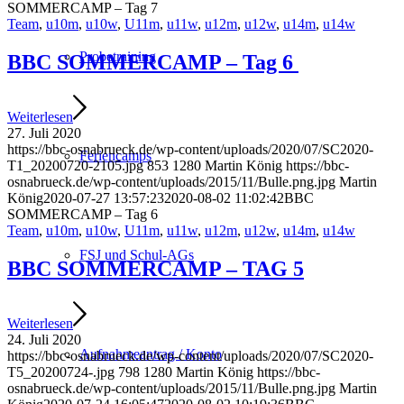
SOMMERCAMP – Tag 7
Team
,
u10m
,
u10w
,
U11m
,
u11w
,
u12m
,
u12w
,
u14m
,
u14w
Probetraining
BBC SOMMERCAMP – Tag 6
Weiterlesen
27. Juli 2020
https://bbc-osnabrueck.de/wp-content/uploads/2020/07/SC2020-
Feriencamps
T1_20200720-2105.jpg
853
1280
Martin König
https://bbc-
osnabrueck.de/wp-content/uploads/2015/11/Bulle.png.jpg
Martin
König
2020-07-27 13:57:23
2020-08-02 11:02:42
BBC
SOMMERCAMP – Tag 6
Team
,
u10m
,
u10w
,
U11m
,
u11w
,
u12m
,
u12w
,
u14m
,
u14w
FSJ und Schul-AGs
BBC SOMMERCAMP – TAG 5
Weiterlesen
24. Juli 2020
Aufnahmeantrag / Konto
https://bbc-osnabrueck.de/wp-content/uploads/2020/07/SC2020-
T5_20200724-.jpg
798
1280
Martin König
https://bbc-
osnabrueck.de/wp-content/uploads/2015/11/Bulle.png.jpg
Martin