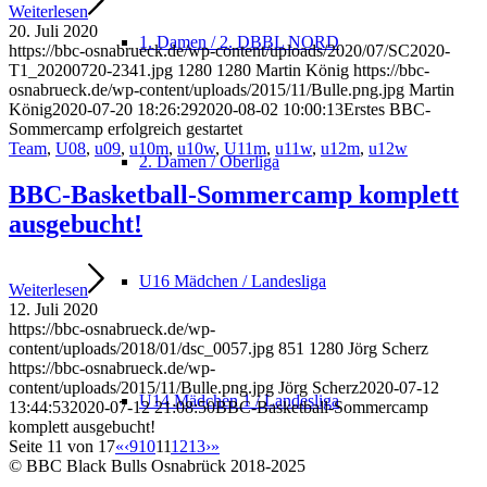
Weiterlesen
20. Juli 2020
1. Damen / 2. DBBL NORD
https://bbc-osnabrueck.de/wp-content/uploads/2020/07/SC2020-
T1_20200720-2341.jpg
1280
1280
Martin König
https://bbc-
osnabrueck.de/wp-content/uploads/2015/11/Bulle.png.jpg
Martin
König
2020-07-20 18:26:29
2020-08-02 10:00:13
Erstes BBC-
Sommercamp erfolgreich gestartet
Team
,
U08
,
u09
,
u10m
,
u10w
,
U11m
,
u11w
,
u12m
,
u12w
2. Damen / Oberliga
BBC-Basketball-Sommercamp komplett
ausgebucht!
U16 Mädchen / Landesliga
Weiterlesen
12. Juli 2020
https://bbc-osnabrueck.de/wp-
content/uploads/2018/01/dsc_0057.jpg
851
1280
Jörg Scherz
https://bbc-osnabrueck.de/wp-
content/uploads/2015/11/Bulle.png.jpg
Jörg Scherz
2020-07-12
U14 Mädchen 1 / Landesliga
13:44:53
2020-07-12 21:08:50
BBC-Basketball-Sommercamp
komplett ausgebucht!
Seite 11 von 17
«
‹
9
10
11
12
13
›
»
© BBC Black Bulls Osnabrück 2018-2025