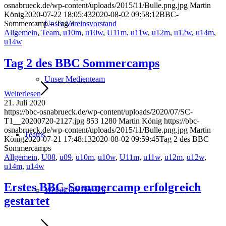
osnabrueck.de/wp-content/uploads/2015/11/Bulle.png.jpg
Martin
König
2020-07-22 18:05:43
2020-08-02 09:58:12
BBC-
Sommercamp – Tag 3
Unser Vereinsvorstand
Allgemein
,
Team
,
u10m
,
u10w
,
U11m
,
u11w
,
u12m
,
u12w
,
u14m
,
u14w
Tag 2 des BBC Sommercamps
Unser Medienteam
Weiterlesen
21. Juli 2020
https://bbc-osnabrueck.de/wp-content/uploads/2020/07/SC-
T1__20200720-2127.jpg
853
1280
Martin König
https://bbc-
osnabrueck.de/wp-content/uploads/2015/11/Bulle.png.jpg
Martin
Teams
König
2020-07-21 17:48:13
2020-08-02 09:59:45
Tag 2 des BBC
Sommercamps
Allgemein
,
U08
,
u09
,
u10m
,
u10w
,
U11m
,
u11w
,
u12m
,
u12w
,
u14m
,
u14w
Erstes BBC-Sommercamp erfolgreich
Weiblicher Bereich
gestartet