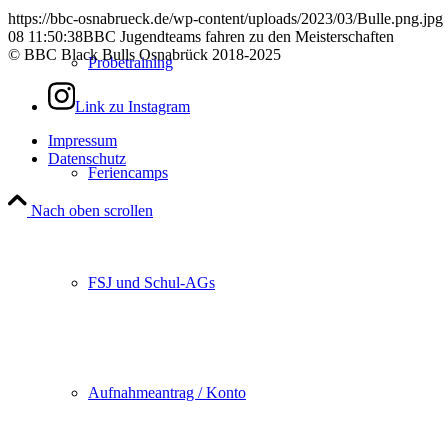
https://bbc-osnabrueck.de/wp-content/uploads/2023/03/Bulle.png.jpg
08 11:50:38
BBC Jugendteams fahren zu den Meisterschaften
© BBC Black Bulls Osnabrück 2018-2025
Probetraining
Link zu Instagram
Impressum
Datenschutz
Feriencamps
Nach oben scrollen
FSJ und Schul-AGs
Aufnahmeantrag / Konto