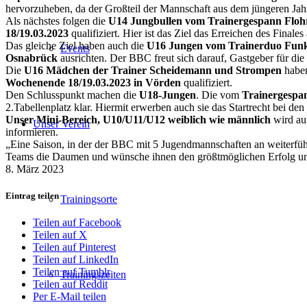
hervorzuheben, da der Großteil der Mannschaft aus dem jüngeren Jah
Als nächstes folgen die
U14 Jungbullen vom Trainergespann Flo
18/19.03.2023
qualifiziert. Hier ist das Ziel das Erreichen des Fina
Das gleiche Ziel haben auch die
U16 Jungen vom Trainerduo Fun
Events
Osnabrück
ausrichten. Der BBC freut sich darauf, Gastgeber für di
Die
U16 Mädchen der Trainer Scheidemann und Strompen
haben
Wochenende 18/19.03.2023 in Vörden
qualifiziert.
Den Schlusspunkt machen die
U18-Jungen
. Die vom
Trainergesp
2.Tabellenplatz klar. Hiermit erwerben auch sie das Startrecht bei den
Unser Mini-Bereich, U10/U11/U12 weiblich wie männlich
wird au
Unser Verein
informieren.
„Eine Saison, in der der BBC mit 5 Jugendmannschaften an weiterführe
Teams die Daumen und wünsche ihnen den größtmöglichen Erfolg un
8. März 2023
Eintrag teilen
Trainingsorte
Teilen auf Facebook
Teilen auf X
Teilen auf Pinterest
Teilen auf LinkedIn
Teilen auf Tumblr
Trainingszeiten
Teilen auf Reddit
Per E-Mail teilen