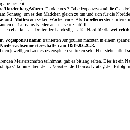
rgang besteht.
hre/Hardenberg/Wurm
. Dank eines 2.Tabellenplatzes sind die Osnabr
les am Sonntag, um es den Mädchen gleich zu tun und sich für die Nordde
ke und Mathes
am selben Wochenende. Als
Tabellenerster
dürfen d
e anderen Teams aus Niedersachsen sein zu dürfen.
 sich ebenfalls als Dritter der Landesligastaffel Nord für die
weiterfüh
ann Vogelpohl/Thamm
trainierten Jungbullen machten in einem spanne
Niedersachsenmeisterschaften am 18/19.03.2023.
f den jeweiligen Landesbestenspielen vertreten sein. Hier stehen die Da
nden Meisterschaften teilnimmt, gab es bislang selten. Dies ist ein N
d Spaß“ kommentiert der 1. Vorsitzende Thomas Krätzig den Erfolg 