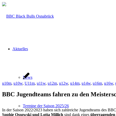
Aktuelles
News
u10m
,
u10w
,
U11m
,
u11w
,
u12m
,
u12w
,
u14m
,
u14w
,
u16m
,
u16w
,
BBC Jugendteams fahren zu den Meistersc
Termine der Saison 2025/26
In der Saison 2022/2023 haben sich zahlreiche Jugendteams des BBC 
Sophie Ossowski und Lotta Millich
sind dank eines
überragenden 