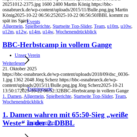
20251012-2375.jpg
1600
2400
Martin König
https://bbc-
osnabrueck.de/wp-content/uploads/2015/11/Bulle.png.jpg
Martin
König
2025-10-22 06:56:25
2025-10-22 06:56:50
JBBL kommt zu
spät ins Spiel
Events
Allgemein
,
Spielberichte
,
Startseite Top-Slider
,
Team
,
u10m
,
u10w
,
u12m
,
u12w
,
u14m
,
u14w
,
Wochenendrückblick
BBC-Herbstcamp in vollem Gange
Unser Verein
Weiterlesen
21. Oktober 2025
https://bbc-osnabrueck.de/wp-content/uploads/2018/09/dsc_0036-
1.jpg
1362
2048
Jörg Scherz
https://bbc-osnabrueck.de/wp-
content/uploads/2015/11/Bulle.png.jpg
Jörg Scherz
2025-10-21
Trainingsorte
13:50:17
2025-10-22 06:52:32
BBC-Herbstcamp in vollem Gange
1. Damen
,
Allgemein
,
Spielberichte
,
Startseite Top-Slider
,
Team
,
Wochenendrückblick
1. Damen wahren mit 65:50-Sieg „weiße
Weste“ in der 2. DBBL
Trainingszeiten