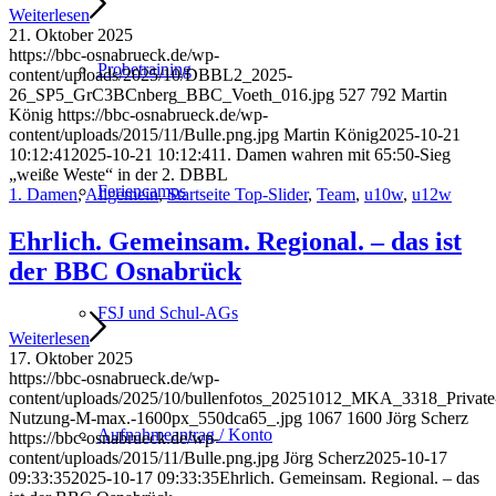
Weiterlesen
21. Oktober 2025
https://bbc-osnabrueck.de/wp-
Probetraining
content/uploads/2025/10/DBBL2_2025-
26_SP5_GrC3BCnberg_BBC_Voeth_016.jpg
527
792
Martin
König
https://bbc-osnabrueck.de/wp-
content/uploads/2015/11/Bulle.png.jpg
Martin König
2025-10-21
10:12:41
2025-10-21 10:12:41
1. Damen wahren mit 65:50-Sieg
„weiße Weste“ in der 2. DBBL
Feriencamps
1. Damen
,
Allgemein
,
Startseite Top-Slider
,
Team
,
u10w
,
u12w
Ehrlich. Gemeinsam. Regional. – das ist
der BBC Osnabrück
FSJ und Schul-AGs
Weiterlesen
17. Oktober 2025
https://bbc-osnabrueck.de/wp-
content/uploads/2025/10/bullenfotos_20251012_MKA_3318_Private
Nutzung-M-max.-1600px_550dca65_.jpg
1067
1600
Jörg Scherz
Aufnahmeantrag / Konto
https://bbc-osnabrueck.de/wp-
content/uploads/2015/11/Bulle.png.jpg
Jörg Scherz
2025-10-17
09:33:35
2025-10-17 09:33:35
Ehrlich. Gemeinsam. Regional. – das