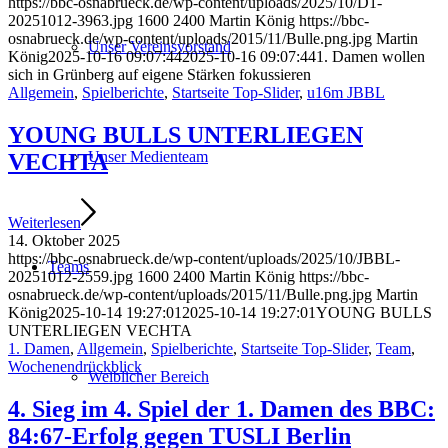
https://bbc-osnabrueck.de/wp-content/uploads/2025/10/D1-
20251012-3963.jpg
1600
2400
Martin König
https://bbc-
osnabrueck.de/wp-content/uploads/2015/11/Bulle.png.jpg
Martin
Unser Vereinsvorstand
König
2025-10-16 09:07:44
2025-10-16 09:07:44
1. Damen wollen
sich in Grünberg auf eigene Stärken fokussieren
Allgemein
,
Spielberichte
,
Startseite Top-Slider
,
u16m JBBL
YOUNG BULLS UNTERLIEGEN
Unser Medienteam
VECHTA
Weiterlesen
14. Oktober 2025
https://bbc-osnabrueck.de/wp-content/uploads/2025/10/JBBL-
Teams
20251012-2559.jpg
1600
2400
Martin König
https://bbc-
osnabrueck.de/wp-content/uploads/2015/11/Bulle.png.jpg
Martin
König
2025-10-14 19:27:01
2025-10-14 19:27:01
YOUNG BULLS
UNTERLIEGEN VECHTA
1. Damen
,
Allgemein
,
Spielberichte
,
Startseite Top-Slider
,
Team
,
Wochenendrückblick
Weiblicher Bereich
4. Sieg im 4. Spiel der 1. Damen des BBC:
84:67-Erfolg gegen TUSLI Berlin