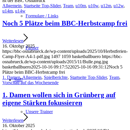
ist der BBC Osnabrück
Allgemein
,
Startseite Top-Slider
,
Team
,
u10m
,
u10w
,
u12m
,
u12w
,
u14m
,
u14w
Formulare / Links
Noch 5 Plätze beim BBC-Herbstcamp frei
Weiterlesen
16. Oktober 2025
Partner
https://bbc-osnabrueck.de/wp-content/uploads/2025/10/Herbstferien-
Camp-Flyer-A4-1-pdf.jpg
1497
1059
basketballbuero
https://bbc-
osnabrueck.de/wp-content/uploads/2015/11/Bulle.png.jpg
basketballbuero
2025-10-16 09:17:52
2025-10-16 09:31:12
Noch 5
Plätze beim BBC-Herbstcamp frei
1. Damen
,
Allgemein
,
Spielberichte
,
Startseite Top-Slider
,
Team
,
Staff
Vorschau auf das Wochenende
1. Damen wollen sich in Grünberg auf
eigene Stärken fokussieren
Unsere Trainer
Weiterlesen
16. Oktober 2025