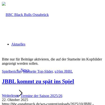
Aktuelles
Bitte nur für Beiträge aktivieren, die auf der Startseite im Kopfslider
angezeigt werden sollen.
News
Spielberichte
,
Startseite Top-Slider
,
u16m JBBL
JBBL kommt zu spät ins Spiel
Weiterlesen
Termine der Saison 2025/26
22. Oktober 2025
https://bbc-osnabrueck.de/wp-content/uploads/2025/10/JBBL-