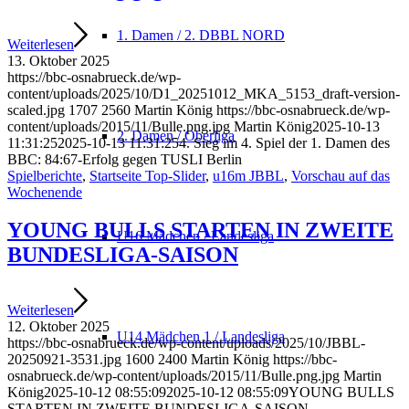
1. Damen / 2. DBBL NORD
Weiterlesen
13. Oktober 2025
https://bbc-osnabrueck.de/wp-
content/uploads/2025/10/D1_20251012_MKA_5153_draft-version-
scaled.jpg
1707
2560
Martin König
https://bbc-osnabrueck.de/wp-
content/uploads/2015/11/Bulle.png.jpg
Martin König
2025-10-13
2. Damen / Oberliga
11:31:25
2025-10-13 11:31:25
4. Sieg im 4. Spiel der 1. Damen des
BBC: 84:67-Erfolg gegen TUSLI Berlin
Spielberichte
,
Startseite Top-Slider
,
u16m JBBL
,
Vorschau auf das
Wochenende
YOUNG BULLS STARTEN IN ZWEITE
U16 Mädchen / Landesliga
BUNDESLIGA-SAISON
Weiterlesen
12. Oktober 2025
U14 Mädchen 1 / Landesliga
https://bbc-osnabrueck.de/wp-content/uploads/2025/10/JBBL-
20250921-3531.jpg
1600
2400
Martin König
https://bbc-
osnabrueck.de/wp-content/uploads/2015/11/Bulle.png.jpg
Martin
König
2025-10-12 08:55:09
2025-10-12 08:55:09
YOUNG BULLS
STARTEN IN ZWEITE BUNDESLIGA-SAISON