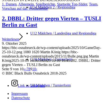
1. Damen
,
Allgemein
,
Spielberichte
,
Startseite Top-Slider
,
Team
,
U14 Mädchen 2 / Regionsliga
Vorschau auf das Wochenende
2. DBBL: Dritter gegen Vierten – TUSLI
Berlin zu Gast
U12 Mädchen / Landesliga und Regionsliga
Weiterlesen
9. Oktober 2025
https://bbc-osnabrueck.de/wp-content/uploads/2025/10/GameDay-
25-10-12.png
1080
1620
Martin König
https://bbc-
osnabrueck.de/wp-content/uploads/2015/11/Bulle.png.jpg
Martin
U10 Mädchen / Turnierform
König
2025-10-09 14:36:39
2025-10-09 16:41:28
2. DBBL: Dritter
gegen Vierten – TUSLI Berlin zu Gast
Seite 9 von 10
«
‹
7
8
9
10
›
© BBC Black Bulls Osnabrück 2018-2025
U8 Mädchen / Turnierform
Link zu Instagram
Impressum
Datenschutz