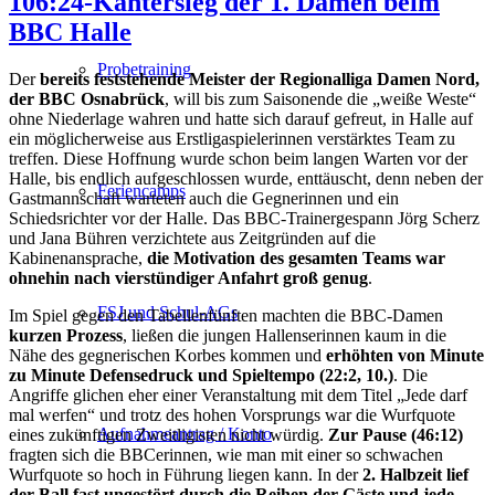
106:24-Kantersieg der 1. Damen beim
BBC Halle
Probetraining
Der
bereits feststehende Meister der Regionalliga Damen Nord,
der BBC Osnabrück
, will bis zum Saisonende die „weiße Weste“
ohne Niederlage wahren und hatte sich darauf gefreut, in Halle auf
ein möglicherweise aus Erstligaspielerinnen verstärktes Team zu
treffen. Diese Hoffnung wurde schon beim langen Warten vor der
Halle, bis endlich aufgeschlossen wurde, enttäuscht, denn neben der
Feriencamps
Gastmannschaft warteten auch die Gegnerinnen und ein
Schiedsrichter vor der Halle. Das BBC-Trainergespann Jörg Scherz
und Jana Bühren verzichtete aus Zeitgründen auf die
Kabinenansprache,
die Motivation des gesamten Teams war
ohnehin nach vierstündiger Anfahrt groß genug
.
FSJ und Schul-AGs
Im Spiel gegen den Tabellenfünften machten die BBC-Damen
kurzen Prozess
, ließen die jungen Hallenserinnen kaum in die
Nähe des gegnerischen Korbes kommen und
erhöhten von Minute
zu Minute Defensedruck und Spieltempo (22:2, 10.)
. Die
Angriffe glichen eher einer Veranstaltung mit dem Titel „Jede darf
mal werfen“ und trotz des hohen Vorsprungs war die Wurfquote
Aufnahmeantrag / Konto
eines zukünftigen Zweitligisten nicht würdig.
Zur Pause (46:12)
fragten sich die BBCerinnen, wie man mit einer so schwachen
Wurfquote so hoch in Führung liegen kann. In der
2. Halbzeit lief
der Ball fast ungestört durch die Reihen der Gäste und jede