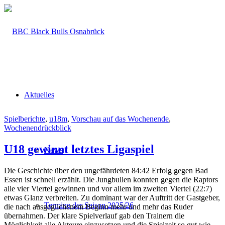
Aktuelles
Spielberichte
,
u18m
,
Vorschau auf das Wochenende
,
Wochenendrückblick
U18 gewinnt letztes Ligaspiel
News
Die Geschichte über den ungefährdeten 84:42 Erfolg gegen Bad
Essen ist schnell erzählt. Die Jungbullen konnten gegen die Raptors
alle vier Viertel gewinnen und vor allem im zweiten Viertel (22:7)
etwas Glanz verbreiten. Zu dominant war der Auftritt der Gastgeber,
Termine der Saison 2025/26
die nach ausgeglichenem Beginn mehr und mehr das Ruder
übernahmen. Der klare Spielverlauf gab den Trainern die
Möglichkeit alle Akteure einzusetzen und die Spielzeit so gut wie