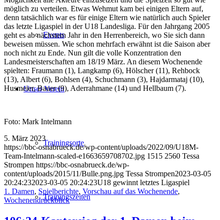
möglich zu verteilen. Etwas Wehmut kam bei einigen Eltern auf,
denn tatsächlich war es für einige Eltern wie natürlich auch Spieler
das letzte Ligaspiel in der U18 Landesliga. Für den Jahrgang 2005
Events
geht es ab nächstem Jahr in den Herrenbereich, wo Sie sich dann
beweisen müssen. Wie schon mehrfach erwähnt ist die Saison aber
noch nicht zu Ende. Nun gilt die volle Konzentration den
Landesmeisterschaften am 18/19 März. An diesem Wochenende
spielten: Fraumann (1), Langkamp (6), Hölscher (11), Rehbock
(13), Albert (6), Bohlsen (4), Schuchmann (3), Hajdarmataj (10),
Husmeier, Bauer (9), Aderrahmane (14) und Hellbaum (7).
Unser Verein
Foto: Mark Intelmann
5. März 2023
Trainingsorte
https://bbc-osnabrueck.de/wp-content/uploads/2022/09/U18M-
Team-Intelmann-scaled-e1663659708702.jpg
1515
2560
Tessa
Strompen
https://bbc-osnabrueck.de/wp-
content/uploads/2015/11/Bulle.png.jpg
Tessa Strompen
2023-03-05
20:24:23
2023-03-05 20:24:23
U18 gewinnt letztes Ligaspiel
1. Damen
,
Spielberichte
,
Vorschau auf das Wochenende
,
Trainingszeiten
Wochenendrückblick