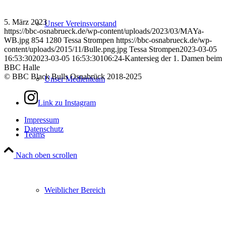
5. März 2023
Unser Vereinsvorstand
https://bbc-osnabrueck.de/wp-content/uploads/2023/03/MAYa-
WB.jpg
854
1280
Tessa Strompen
https://bbc-osnabrueck.de/wp-
content/uploads/2015/11/Bulle.png.jpg
Tessa Strompen
2023-03-05
16:53:30
2023-03-05 16:53:30
106:24-Kantersieg der 1. Damen beim
BBC Halle
© BBC Black Bulls Osnabrück 2018-2025
Unser Medienteam
Link zu Instagram
Impressum
Datenschutz
Teams
Nach oben scrollen
Weiblicher Bereich