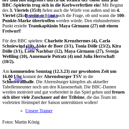
BBC-Spielerin trug sich in die Korbwerferliste ein
! Mit Beginn
des
3. Viertels (35:8)
fielen auch die Würfe von außen und im
4.
Viertel (25:4)
stellte sich nur noch die Frage, ob und wann die
100-
Formulare / Links
Punkte-Marke übertroffen
werden würde. Den einhundertsten
Punkt erzielte
Teamkapitänin Maya Girmann (27) mit einem
Freiwurf
!
Für den BBC spielten:
Charlotte Kreuzhermes (4), Carla
Schniewind (10), Aiske de Boer (3/1), Tonia Dölle (23/2), Kira
Partner
Dölle (3/1), Lotte Nachbar (12), Maya Girmann (27)
, Svenja
Weßling (10), Annemarie Potratz (4) und Julia Herrschaft
(10/2).
Am
kommenden Sonntag (12.3.23) zur gewohnten Zeit um
16.00 Uhr
kommt der
Ahrensburger TSV
in die
Staff
Schlosswallhalle
. Die Ahrensburger kämpfen als aktueller
Tabellenneunter noch um den Klassenerhalt. Die BBC-Damen
werden motiviert und gut vorbereitet in das Spiel gehen und
freuen
sich über viele Zuschauer auf der Tribüne
, die das Team im
vorletzten Heimspiel der Saison unterstützen wollen!
Unsere Trainer
Fotos: Martin König