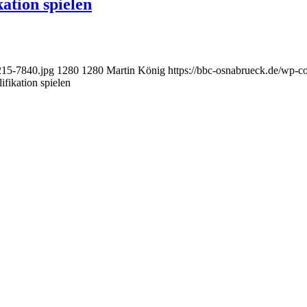
ation spielen
215-7840.jpg
1280
1280
Martin König
https://bbc-osnabrueck.de/wp-c
fikation spielen