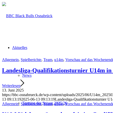
Aktuelles
Allgemein
,
Spielberichte
,
Team
,
u14m
,
Vorschau auf das Wochenend
Landesliga-Qualifikationsturnier U14m in
News
Weiterlesen
13. Juni 2025
https://bbc-osnabrueck.de/wp-content/uploads/2025/06/U14m_202
13 09:13:19
2025-06-13 09:13:19
Landesliga-Qualifikationsturnier U
Termine der Saison 2025/26
Allgemein
,
Spielberichte
,
Team
,
u16w
,
Vorschau auf das Wochenend