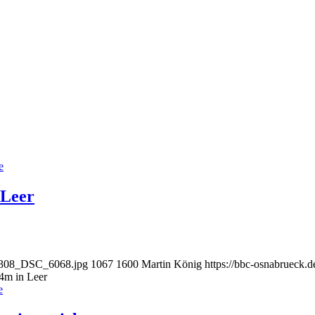
e
 Leer
50308_DSC_6068.jpg
1067
1600
Martin König
https://bbc-osnabrueck.
14m in Leer
e