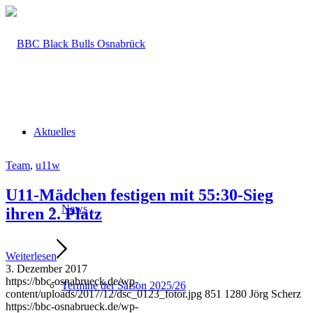
Aktuelles
Team
,
u11w
U11-Mädchen festigen mit 55:30-Sieg
News
ihren 2. Platz
Weiterlesen
3. Dezember 2017
https://bbc-osnabrueck.de/wp-
Termine der Saison 2025/26
content/uploads/2017/12/dsc_0123_fotor.jpg
851
1280
Jörg Scherz
https://bbc-osnabrueck.de/wp-