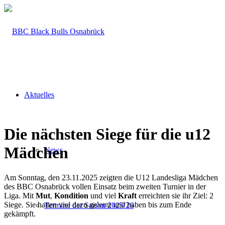
Aktuelles
Die nächsten Siege für die u12
Mädchen
News
Am Sonntag, den 23.11.2025 zeigten die U12 Landesliga Mädchen
des BBC Osnabrück vollen Einsatz beim zweiten Turnier in der
Liga. Mit
Mut
,
Kondition
und viel
Kraft
erreichten sie ihr Ziel: 2
Siege. Sie hatten viel dazu gelernt und haben bis zum Ende
Termine der Saison 2025/26
gekämpft.