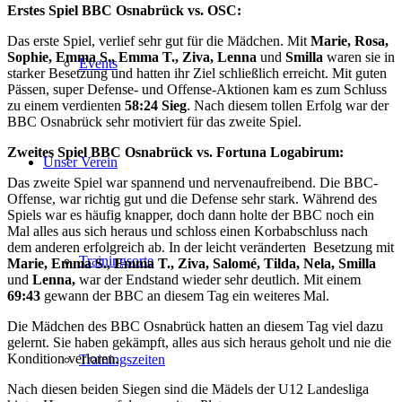
Erstes Spiel BBC Osnabrück vs. OSC:
Das erste Spiel, verlief sehr gut für die Mädchen. Mit
Marie, Rosa,
Sophie, Emma S., Emma T., Ziva, Lenna
und
Smilla
waren sie in
Events
starker Besetzung und hatten ihr Ziel schließlich erreicht. Mit guten
Pässen, super Defense- und Offense-Aktionen kam es zum Schluss
zu einem verdienten
58:24 Sieg
. Nach diesem tollen Erfolg war der
BBC Osnabrück sehr motiviert für das zweite Spiel.
Zweites Spiel BBC Osnabrück vs. Fortuna Logabirum:
Unser Verein
Das zweite Spiel war spannend und nervenaufreibend. Die BBC-
Offense, war richtig gut und die Defense sehr stark. Während des
Spiels war es häufig knapper, doch dann holte der BBC noch ein
Mal alles aus sich heraus und schloss einen Korbabschluss nach
dem anderen erfolgreich ab. In der leicht veränderten Besetzung mit
Trainingsorte
Marie, Emma S., Emma T., Ziva, Salomé, Tilda, Nela, Smilla
und
Lenna,
war der Endstand wieder sehr deutlich. Mit einem
69:43
gewann der BBC an diesem Tag ein weiteres Mal.
Die Mädchen des BBC Osnabrück hatten an diesem Tag viel dazu
gelernt. Sie haben gekämpft, alles aus sich heraus geholt und nie die
Kondition verloren.
Trainingszeiten
Nach diesen beiden Siegen sind die Mädels der U12 Landesliga