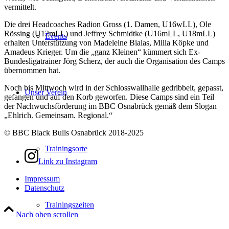
vermittelt.
Die drei Headcoaches Radion Gross (1. Damen, U16wLL), Ole
Rössing (U12mLL) und Jeffrey Schmidtke (U16mLL, U18mLL)
Events
erhalten Unterstützung von Madeleine Bialas, Milla Köpke und
Amadeus Krieger. Um die „ganz Kleinen“ kümmert sich Ex-
Bundesligatrainer Jörg Scherz, der auch die Organisation des Camps
übernommen hat.
Noch bis Mittwoch wird in der Schlosswallhalle gedribbelt, gepasst,
Unser Verein
gefangen und auf den Korb geworfen. Diese Camps sind ein Teil
der Nachwuchsförderung im BBC Osnabrück gemäß dem Slogan
„Ehlrich. Gemeinsam. Regional.“
© BBC Black Bulls Osnabrück 2018-2025
Trainingsorte
Link zu Instagram
Impressum
Datenschutz
Trainingszeiten
Nach oben scrollen