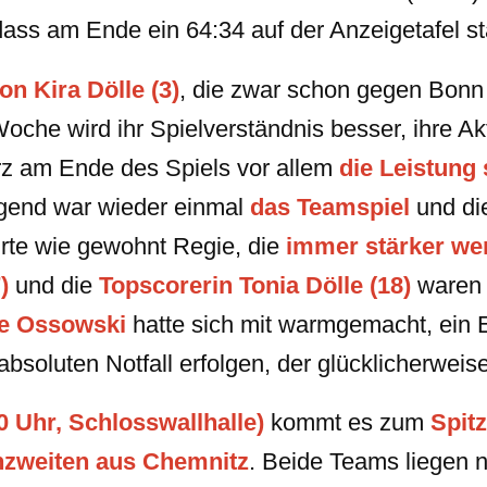
ass am Ende ein 64:34 auf der Anzeigetafel s
n Kira Dölle (3)
, die zwar schon gegen Bonn
he wird ihr Spielverständnis besser, ihre Akt
rz am Ende des Spiels vor allem
die Leistung 
gend war wieder einmal
das Teamspiel
und d
rte wie gewohnt Regie, die
immer stärker wer
)
und die
Topscorerin Tonia Dölle (18)
waren d
e Ossowski
hatte sich mit warmgemacht, ein E
soluten Notfall erfolgen, der glücklicherweise 
0 Uhr, Schlosswallhalle)
kommt es zum
Spitz
nzweiten aus Chemnitz
. Beide Teams liegen n