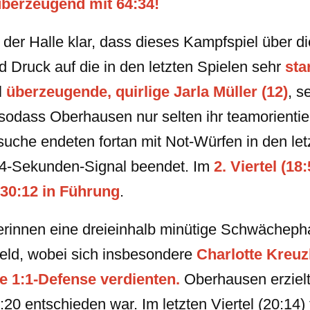
überzeugend mit 64:34!
der Halle klar, dass dieses Kampfspiel über d
Druck auf die in den letzten Spielen sehr
sta
l
überzeugende, quirlige Jarla Müller (12)
, s
sodass Oberhausen nur selten ihr teamorientier
rsuche endeten fortan mit Not-Würfen in den le
4-Sekunden-Signal beendet. Im
2. Viertel (18:
30:12 in Führung
.
erinnen eine dreieinhalb minütige Schwächep
 Feld, wobei sich insbesondere
Charlotte Kreuz
ke 1:1-Defense verdienten.
Oberhausen erzielt
20 entschieden war. Im letzten Viertel (20:14) 