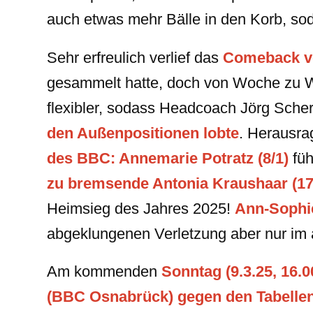
auch etwas mehr Bälle in den Korb, sod
Sehr erfreulich verlief das
Comeback vo
gesammelt hatte, doch von Woche zu Woc
flexibler, sodass Headcoach Jörg Sche
den Außenpositionen lobte
. Herausra
des BBC: Annemarie Potratz (8/1)
füh
zu bremsende Antonia Kraushaar (17
Heimsieg des Jahres 2025!
Ann-Sophi
abgeklungenen Verletzung aber nur im ab
Am kommenden
Sonntag (9.3.25, 16.0
(BBC Osnabrück) gegen den Tabelle