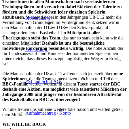
TrainerInnen in allen Mannschaften nach vereinsinternen
Trainingsplänen und versuchen dabei Stärken der Talente zu
fördern und die Schwächen jeder einzelnen Spielerin
abzubauen
. Während dabei in den Jahrgängen U8-U12 mehr die
Probetraining
Vermittlung von Grundlagen im Vordergrund steht, setzen wir in
den Mannschaften der U14w-U18w den Schwerpunkt auf
leistungsorientierten Basketball. Im
Mittelpunkt aller
Überlegungen steht das Team
, das nur so stark sein kann wie die
einzelnen Mitglieder!
Deshalb ist uns die bestmögliche
individuelle Förderung besonders wichtig
. Die hohe Anzahl der
Feriencamps
für Landesauswahl- und Bundeskader nominierten Spielerinnen
unterstreicht, dass dieses Konzept langfristig der Weg zum Erfolg
ist!
Die Mannschaften der U8w-U12w freuen sich jederzeit über
neue
Spielerinnen
, die die Teams unterstützen möchten und Teil der
FSJ und Schul-AGs
BBC-Familie
werden wollen. In diesem Tagen
startet der BBC
deshalb eine Aktion, um möglichst viele talentierte Mädchen der
Jahrgänge 2008 und jünger von der besonderen Attraktivität
des Basketballs im BBC zu überzeugen!
Wir alle freuen uns auf eine weitere tolle Saison und warten getreu
Aufnahmeantrag / Konto
dem Motto
WE WILL BE BACK