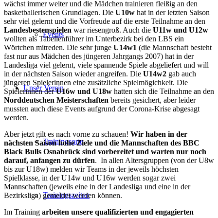
wächst immer weiter und die Mädchen trainieren fleißig an den
basketballerischen Grundlagen. Die
U10w
hat in der letzten Saison
sehr viel gelernt und die Vorfreude auf die erste Teilnahme an den
Landesbestenspielen
war riesengroß. Auch die
U11w und U12w
Events
wollten als Tabellenführer im Unterbezirk bei den LBS ein
Wörtchen mitreden. Die sehr junge
U14w1
(die Mannschaft besteht
fast nur aus Mädchen des jüngeren Jahrgangs 2007) hat in der
Landesliga viel gelernt, viele spannende Spiele abgeliefert und will
in der nächsten Saison wieder angreifen. Die
U14w2
gab auch
jüngeren Spielerinnen eine zusätzliche Spielmögichkeit. Die
Unser Verein
Spielerinnen der
U16w und U18w
hatten sich die Teilnahme an den
Norddeutschen Meisterschaften
bereits gesichert, aber leider
mussten auch diese Events aufgrund der Corona-Krise abgesagt
werden.
Aber jetzt gilt es nach vorne zu schauen!
Wir haben in der
Trainingsorte
nächsten Saison hohe Ziele und die Mannschaften des BBC
Black Bulls Osnabrück sind vorbereitet und warten nur noch
darauf, anfangen zu dürfen
. In allen Altersgruppen (von der U8w
bis zur U18w) melden wir Teams in der jeweils höchsten
Spielklasse, in der U14w und U16w werden sogar zwei
Mannschaften (jeweils eine in der Landesliga und eine in der
Trainingszeiten
Bezirksliga) gemeldet werden können.
Im Training
arbeiten unsere qualifizierten und engagierten