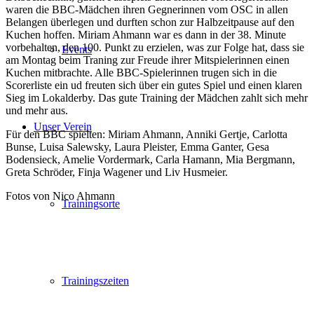
waren die BBC-Mädchen ihren Gegnerinnen vom OSC in allen
Belangen überlegen und durften schon zur Halbzeitpause auf den
Kuchen hoffen. Miriam Ahmann war es dann in der 38. Minute
vorbehalten, den 100. Punkt zu erzielen, was zur Folge hat, dass sie
Events
am Montag beim Traning zur Freude ihrer Mitspielerinnen einen
Kuchen mitbrachte. Alle BBC-Spielerinnen trugen sich in die
Scorerliste ein ud freuten sich über ein gutes Spiel und einen klaren
Sieg im Lokalderby. Das gute Training der Mädchen zahlt sich mehr
und mehr aus.
Unser Verein
Für den BBC spielten: Miriam Ahmann, Anniki Gertje, Carlotta
Bunse, Luisa Salewsky, Laura Pleister, Emma Ganter, Gesa
Bodensieck, Amelie Vordermark, Carla Hamann, Mia Bergmann,
Greta Schröder, Finja Wagener und Liv Husmeier.
Fotos von Nico Ahmann
Trainingsorte
Trainingszeiten